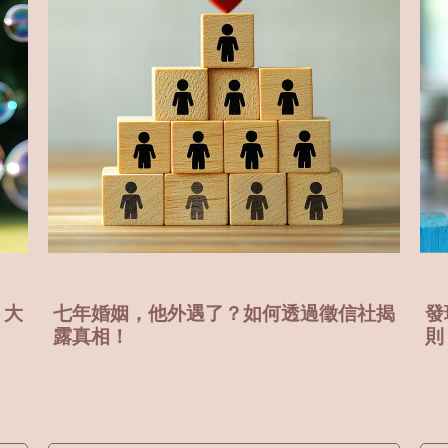
社揭
發現老公外遇後的SOP——完全教戰守
懷
則
嗎