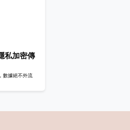
 隱私加密傳
，數據絕不外流