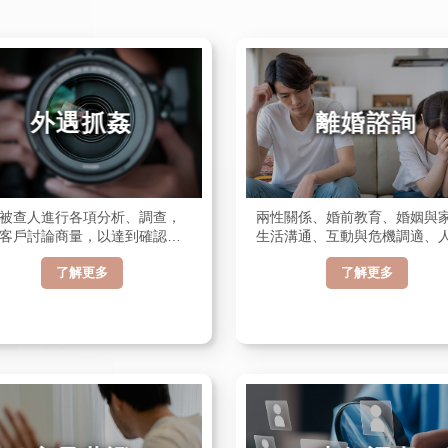
外遇抓姦
離婚諮詢
被查人進行各項分析、調查，
兩性關係、婚前教育、婚姻與
客戶討論商量，以達到確認被
生活溝通、互動與危機調適、
是否有不忠誠之行徑。並運用
關係強化的服務，因此有關於
了解更多
了解更多
器材如錄音、錄影、拍照實施
婚姻等問題。
。