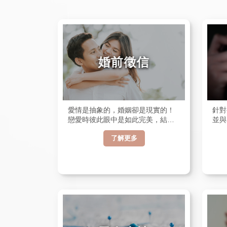
婚前徵信
愛情是抽象的，婚姻卻是現實的！
針對
戀愛時彼此眼中是如此完美，結婚
並與
卻都變了樣，婚前徵信讓您看清事
查人
了解更多
實、實際證據讓您知道對方是否適
各項
合自己！
蒐證