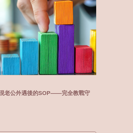
疑另一半外遇？委託徵信社調查可靠
從生活細節
？專業觀點及解析
易被忽略！