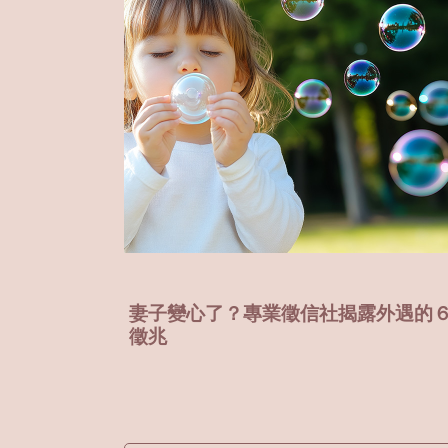
露外遇的６大
七年婚姻，他外遇了？如何透過徵信
露真相！