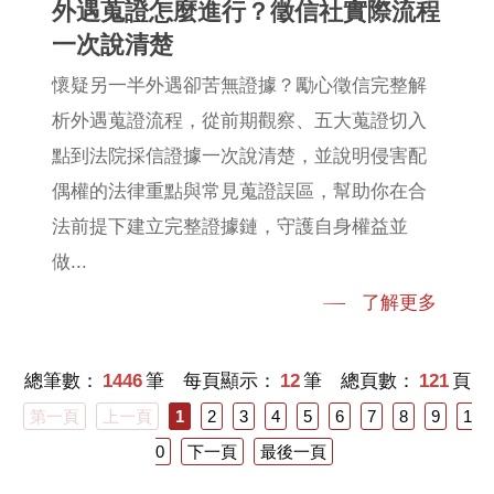
外遇蒐證怎麼進行？徵信社實際流程
一次說清楚
懷疑另一半外遇卻苦無證據？勵心徵信完整解
析外遇蒐證流程，從前期觀察、五大蒐證切入
點到法院採信證據一次說清楚，並說明侵害配
偶權的法律重點與常見蒐證誤區，幫助你在合
法前提下建立完整證據鏈，守護自身權益並
做...
了解更多
總筆數：
1446
筆 每頁顯示：
12
筆 總頁數：
121
頁
第一頁
上一頁
1
2
3
4
5
6
7
8
9
1
0
下一頁
最後一頁